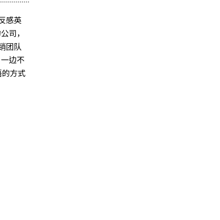
反感英
的公司，
销团队
，一边不
语的方式