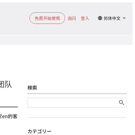
免费开始使用
询问
登入
简体中文
团队
検索
搜
尋
Zen的客
關
鍵
カテゴリー
字: