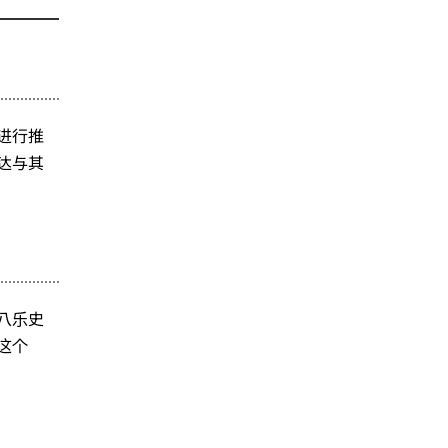
来进行推
传达与其
八乐史
这个