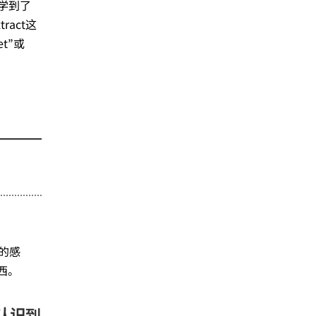
学到了
act这
t”或
的感
西。
认识到