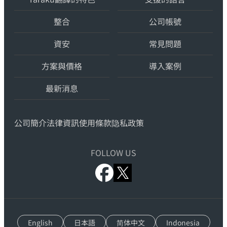
式
整合
公司帳號
AI
的
資安
常見問題
「Yaraku
方案與價格
導入案例
Translate」
最新消息
公司簡介
法律資訊
使用條款
隐私政策
FOLLOW US
x.com
facebook.com
English
日本語
简体中文
Indonesia