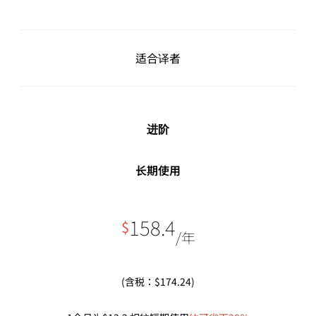
适合译者
进阶
长期使用
158.4
$
/年
(含税：$174.24)