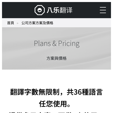
跳
搭
至
載
主
生
首頁
▸
公司方案方案及價格
要
成
內
式
容
Plans & Pricing
AI
的
「Yaraku
方案與價格
Translate」
翻譯字數無限制，共36種語言
任您使用。