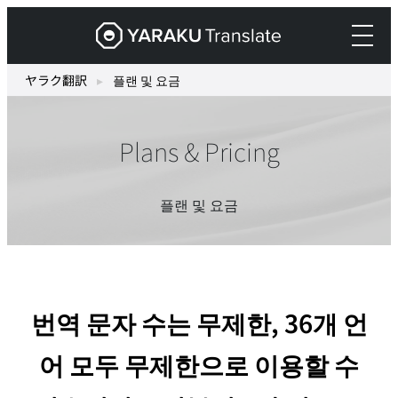
Skip
ヤ
to
ラ
content
ク
ヤラク翻訳
▸
플랜 및 요금
翻
訳
Plans & Pricing
–
最
先
플랜 및 요금
端
の
AI
自
번역 문자 수는 무제한, 36개 언
動
翻
어 모두 무제한으로 이용할 수
訳・
機