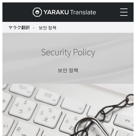
Skip
ヤ
to
ラ
content
ク
ヤラク翻訳
▸
보안 정책
翻
訳
Security Policy
–
最
先
보안 정책
端
の
AI
自
動
翻
訳・
機