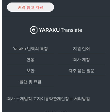
번역 참고 자료
ヤ
ラ
ク
Yaraku 번역의 특징
翻
지원 언어
訳
연동
회사 계정
–
最
보안
자주 묻는 질문
先
플랜 및 요금
端
の
AI
회사 소개
법적 고지
이용약관
개인정보 처리방침
自
動