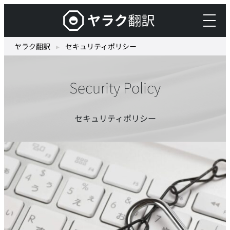
内
ヤ
容
ラ
を
ク
ヤラク翻訳
▸
セキュリティポリシー
ス
翻
キ
訳
ッ
Security Policy
–
プ
最
先
セキュリティポリシー
端
の
AI
自
動
翻
訳・
機