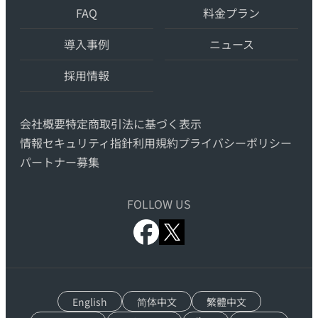
FAQ
料金プラン
の
AI
導入事例
ニュース
自
動
採用情報
翻
訳・
会社概要
特定商取引法に基づく表示
機
情報セキュリティ指針
利用規約
プライバシーポリシー
械
パートナー募集
翻
訳
FOLLOW US
x.com
facebook.com
English
简体中文
繁體中文