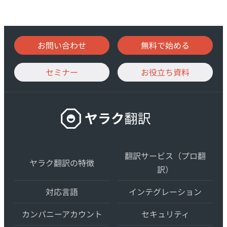
お問い合わせ
無料で始める
セミナー
お役立ち資料
ヤ
ラ
ク
翻
翻訳サービス（プロ翻
ヤラク翻訳の特徴
訳
訳）
–
対応言語
インテグレーション
最
先
カンパニーアカウント
セキュリティ
端