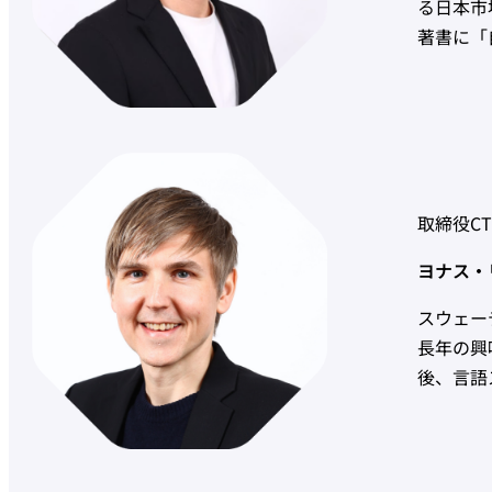
る日本市
著書に「
取締役CT
ヨナス・リ
スウェー
長年の興
後、言語