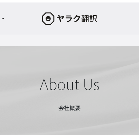
ヤ
ラ
ク
翻
訳
–
最
先
About Us
端
の
AI
会社概要
自
動
翻
訳・