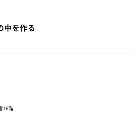
の中を作る
宿16階