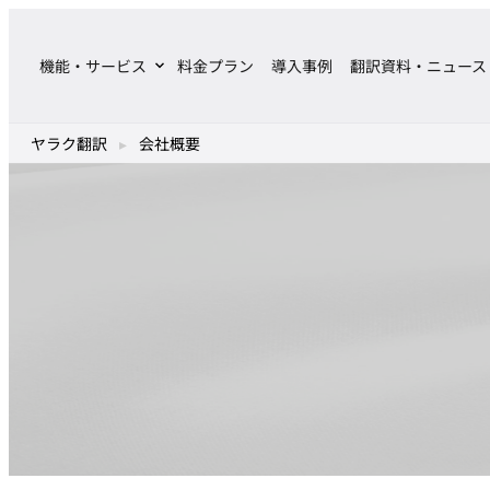
内
容
機能・サービス
料金プラン
導入事例
翻訳資料・ニュース
を
ス
キ
ヤラク翻訳
▸
会社概要
ッ
プ