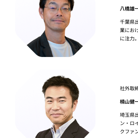
八橋雄一 Y
千葉県
業にお
に注力
社外取
楠山健一郎
埼玉県
ン・ロ
クファ