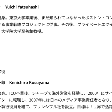
uichi Yatsuhashi
出身。東京大学卒業後、まだ知られていなかったボストン・コ
ける事業戦略プロジェクトに従事。その後、プライベートエク
。大学院大学至善館教授。
締役
 Kenichiro Kusuyama
出身。ICU卒業後、シャープで海外営業を経験し、2000年に
イターに転職し、2007年には日本のメディア事業責任者とな
ン執行役員を経て、プリンシプル社を設立。目標は「世界で活