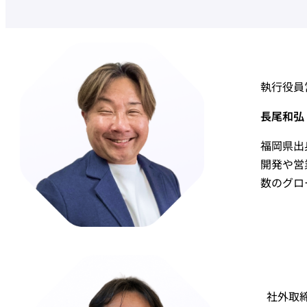
執行役員
長尾和弘 K
福岡県出
開発や営
数のグロ
社外取