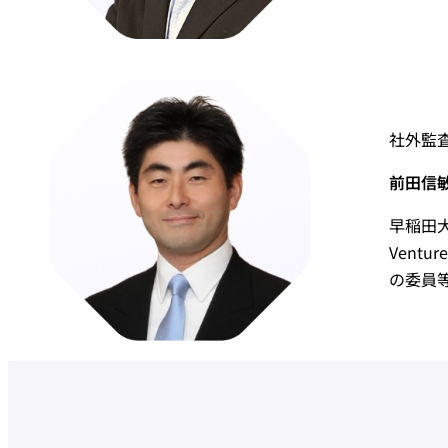
社外監
前田信敏 
早稲田
Vent
の委員