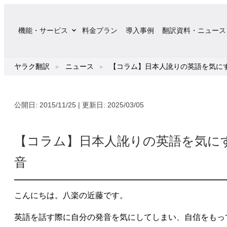
内
容
機能・サービス
料金プラン
導入事例
翻訳資料・ニュース
を
ス
キ
ヤラク翻訳
▸
ニュース
▸
【コラム】日本人訛りの英語を気に
ッ
プ
公開日: 2015/11/25 | 更新日: 2025/03/05
【コラム】日本人訛りの英語を気に
音
こんにちは。八楽の近藤です。
英語を話す際に自分の発音を気にしてしまい、自信をもっ