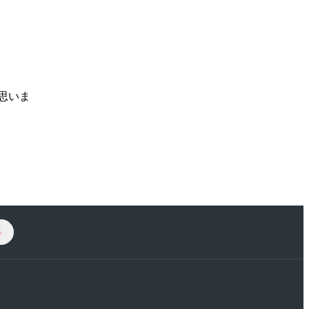
思いま
料