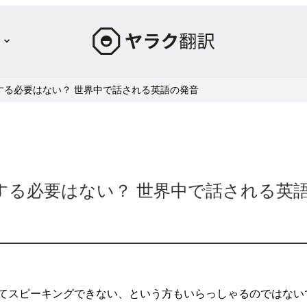
ヤ
ラ
ク
する必要はない？ 世界中で話される英語の発音
翻
訳
–
最
先
端
する必要はない？ 世界中で話される英
の
AI
自
動
翻
てスピーキングできない、という方もいらっしゃるのではない
訳・