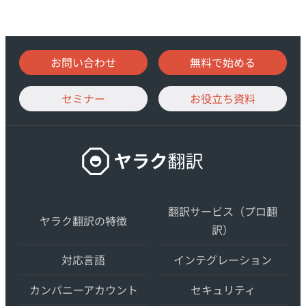
お問い合わせ
無料で始める
セミナー
お役立ち資料
ヤ
ラ
ク
翻
翻訳サービス（プロ翻
ヤラク翻訳の特徴
訳
訳）
–
対応言語
インテグレーション
最
先
カンパニーアカウント
セキュリティ
端