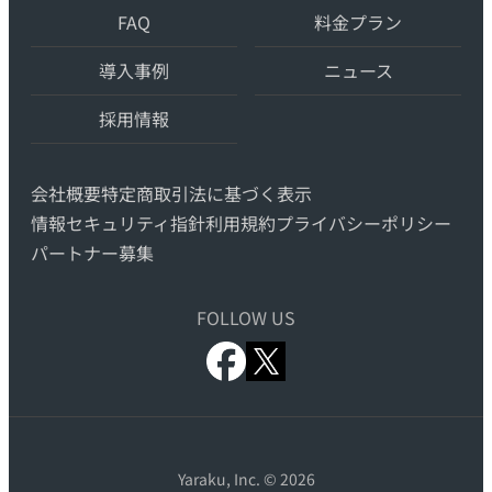
FAQ
料金プラン
の
AI
導入事例
ニュース
自
動
採用情報
翻
訳・
会社概要
特定商取引法に基づく表示
機
情報セキュリティ指針
利用規約
プライバシーポリシー
械
パートナー募集
翻
訳
FOLLOW US
x.com
facebook.com
Yaraku, Inc. © 2026