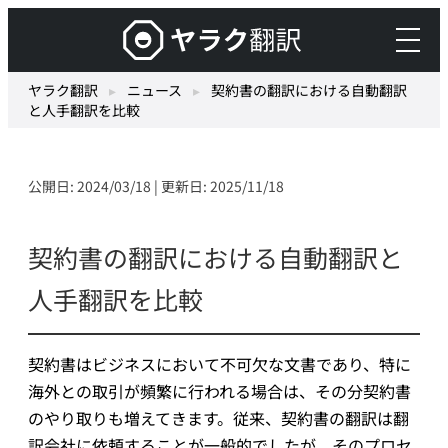
内
ヤ
容
ラ
を
ク
ヤラク翻訳
▸
ニュース
▸
契約書の翻訳における自動翻訳
ス
と人手翻訳を比較
翻
キ
訳
ッ
–
プ
公開日: 2024/03/18 | 更新日: 2025/11/18
最
先
端
契約書の翻訳における自動翻訳と
の
人手翻訳を比較
AI
自
動
契約書はビジネスにおいて不可欠な文書であり、特に
翻
海外との取引が頻繁に行われる場合は、その分契約書
訳・
のやり取りも増えてきます。従来、契約書の翻訳は翻
機
訳会社に依頼することが一般的でしたが、そのプロセ