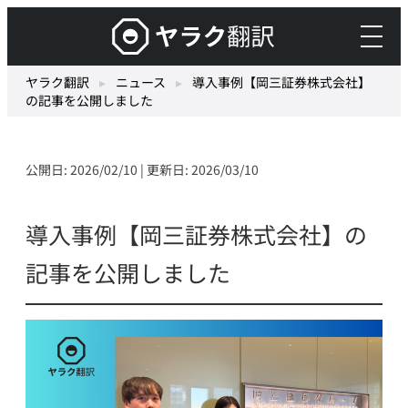
内
ヤ
容
ラ
を
ク
ヤラク翻訳
▸
ニュース
▸
導入事例【岡三証券株式会社】
ス
の記事を公開しました
翻
キ
訳
ッ
–
プ
公開日: 2026/02/10 | 更新日: 2026/03/10
最
先
端
導入事例【岡三証券株式会社】の
の
記事を公開しました
AI
自
動
翻
訳・
機