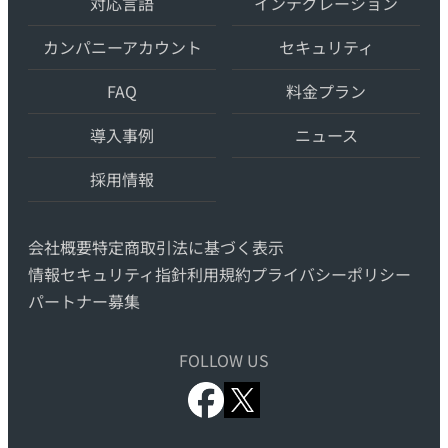
対応言語
インテグレーション
最
先
カンパニーアカウント
セキュリティ
端
FAQ
料金プラン
の
AI
導入事例
ニュース
自
動
採用情報
翻
訳・
会社概要
特定商取引法に基づく表示
機
情報セキュリティ指針
利用規約
プライバシーポリシー
械
パートナー募集
翻
訳
FOLLOW US
x.com
facebook.com