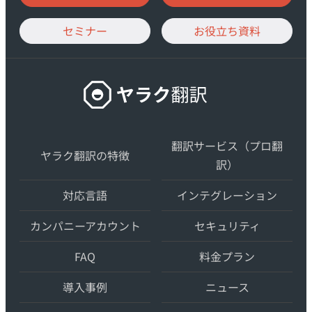
セミナー
お役立ち資料
ヤ
ラ
ク
翻
翻訳サービス（プロ翻
ヤラク翻訳の特徴
訳
訳）
–
対応言語
インテグレーション
最
先
カンパニーアカウント
セキュリティ
端
FAQ
料金プラン
の
AI
導入事例
ニュース
自