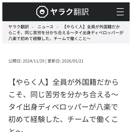
内
ヤ
容
ラ
を
ク
ヤラク翻訳
▸
ニュース
▸
【やらく人】全員が外国籍だか
ス
らこそ、同じ苦労を分かち合える〜タイ出身ディベロッパーが
翻
キ
八楽で初めて経験した、チームで働くこと〜
訳
ッ
–
プ
最
公開日: 2024/11/29 | 更新日: 2026/05/21
先
端
【やらく人】全員が外国籍だから
の
AI
こそ、同じ苦労を分かち合える〜
自
タイ出身ディベロッパーが八楽で
動
翻
初めて経験した、チームで働くこ
訳・
機
と〜