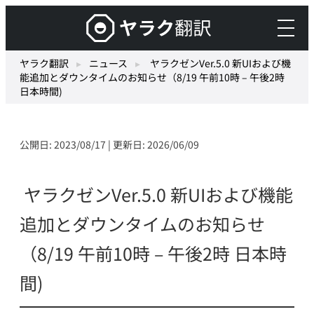
内
ヤ
容
ラ
を
ク
ヤラク翻訳
▸
ニュース
▸
ヤラクゼンVer.5.0 新UIおよび機
ス
能追加とダウンタイムのお知らせ（8/19 午前10時 – 午後2時
翻
キ
日本時間)
訳
ッ
–
プ
最
公開日: 2023/08/17 | 更新日: 2026/06/09
先
端
ヤラクゼンVer.5.0 新UIおよび機能
の
AI
追加とダウンタイムのお知らせ
自
（8/19 午前10時 – 午後2時 日本時
動
翻
間)
訳・
機