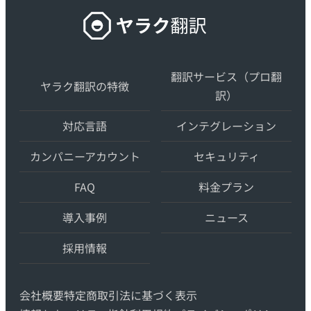
ヤ
ラ
ク
翻
翻訳サービス（プロ翻
ヤラク翻訳の特徴
訳
訳）
–
対応言語
インテグレーション
最
先
カンパニーアカウント
セキュリティ
端
FAQ
料金プラン
の
AI
導入事例
ニュース
自
動
採用情報
翻
訳・
会社概要
特定商取引法に基づく表示
機