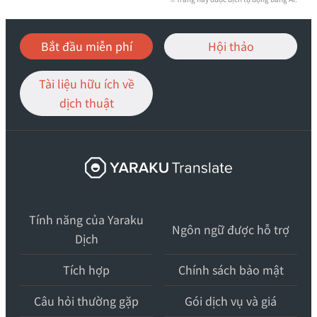
Bắt đầu miễn phí
Hội thảo
Tài liệu hữu ích về
dịch thuật
ヤ
ラ
ク
Tính năng của Yaraku
翻
Ngôn ngữ được hỗ trợ
Dịch
訳
–
Tích hợp
Chính sách bảo mật
最
先
Câu hỏi thường gặp
Gói dịch vụ và giá
端