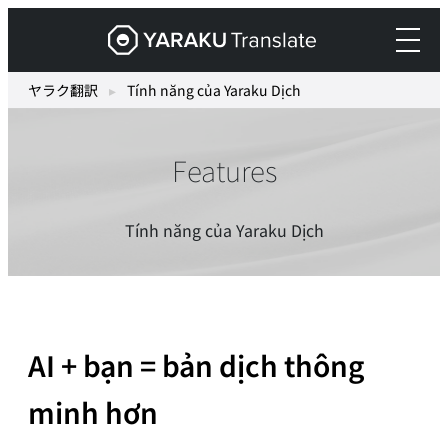
Skip
ヤ
to
ラ
content
ク
ヤラク翻訳
▸
Tính năng của Yaraku Dịch
翻
訳
Features
–
最
先
Tính năng của Yaraku Dịch
端
の
AI
自
動
AI + bạn = bản dịch thông
翻
minh hơn
訳・
機