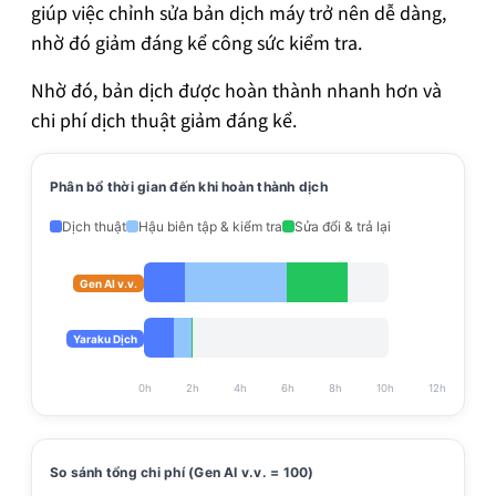
giúp việc chỉnh sửa bản dịch máy trở nên dễ dàng,
nhờ đó giảm đáng kể công sức kiểm tra.
Nhờ đó, bản dịch được hoàn thành nhanh hơn và
chi phí dịch thuật giảm đáng kể.
Phân bổ thời gian đến khi hoàn thành dịch
Dịch thuật
Hậu biên tập & kiểm tra
Sửa đổi & trả lại
Dịch 2h
Gen AI v.v.
Yaraku Dịch
0h
2h
4h
6h
8h
10h
12h
So sánh tổng chi phí (Gen AI v.v. = 100)