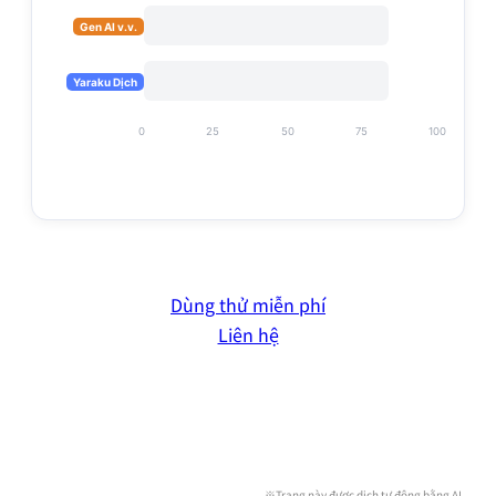
Gen AI v.v.
Yaraku Dịch
0
25
50
75
100
Dùng thử miễn phí
Liên hệ
※Trang này được dịch tự động bằng AI.