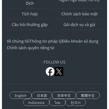
Dịch
訳
–
Tích hợp
Chính sách bảo mật
最
先
Câu hỏi thường gặp
Gói dịch vụ và giá
端
の
Về chúng tôi
Thông tin pháp lý
Điều khoản sử dụng
AI
Chính sách quyền riêng tư
自
動
FOLLOW US
翻
訳・
機
x.com
facebook.com
械
翻
訳
English
日本語
简体中文
繁體中文
Indonesia
ไทย
한국어