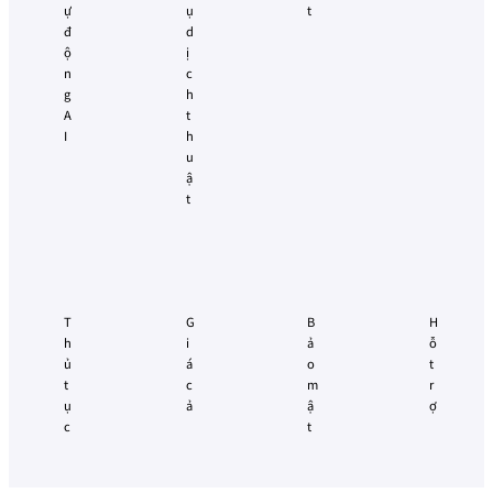
ự
ụ
t
械
đ
d
翻
ộ
ị
訳
n
c
g
h
A
t
I
h
u
ậ
t
T
G
B
H
h
i
ả
ỗ
ủ
á
o
t
t
c
m
r
ụ
ả
ậ
ợ
c
t