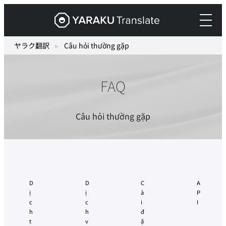
Skip
ヤ
to
ラ
content
ク
ヤラク翻訳
▸
Câu hỏi thường gặp
翻
訳
FAQ
–
最
先
Câu hỏi thường gặp
端
の
AI
自
動
D
D
C
A
翻
ị
ị
à
P
c
c
i
I
訳・
h
h
đ
機
t
v
ặ