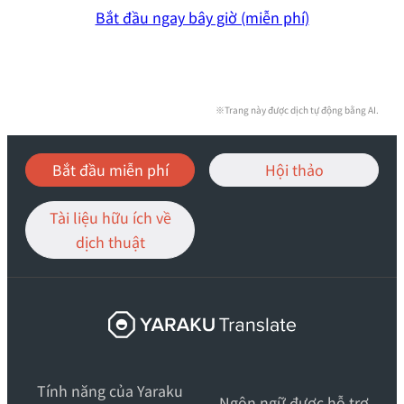
Bắt đầu ngay bây giờ (miễn phí)
※Trang này được dịch tự động bằng AI.
Bắt đầu miễn phí
Hội thảo
Tài liệu hữu ích về
dịch thuật
ヤ
ラ
ク
Tính năng của Yaraku
翻
Ngôn ngữ được hỗ trợ