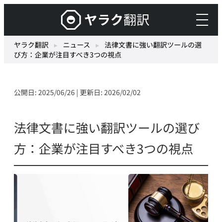
内
ヤ
容
ラ
を
ク
ヤラク翻訳
▸
ニュース
▸
法律文書に強い翻訳ツールの選
ス
び方：企業が注目すべき3つの視点
翻
キ
訳
ッ
–
プ
公開日: 2025/06/26 | 更新日: 2026/02/02
最
先
端
法律文書に強い翻訳ツールの選び
の
方：企業が注目すべき3つの視点
AI
自
動
翻
訳・
機