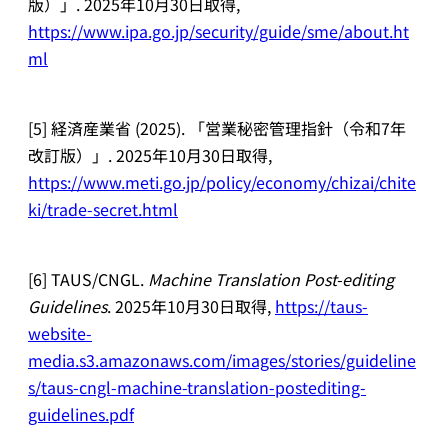
版）」. 2025年10月30日取得,
https://www.ipa.go.jp/security/guide/sme/about.ht
ml
[5] 経済産業省 (2025). 「営業秘密管理指針（令和7年
改訂版）」. 2025年10月30日取得,
https://www.meti.go.jp/policy/economy/chizai/chite
ki/trade-secret.html
[6] TAUS/CNGL.
Machine Translation Post-editing
Guidelines
. 2025年10月30日取得,
https://taus-
website-
media.s3.amazonaws.com/images/stories/guideline
s/taus-cngl-machine-translation-postediting-
guidelines.pdf