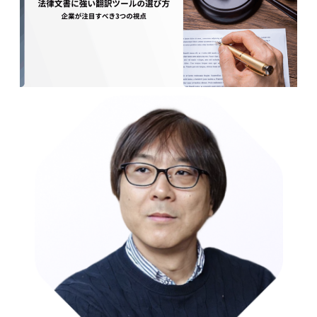
械
翻
訳