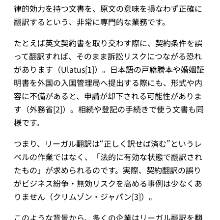
律的効力を持つ文書を、原文の意味を損なわず正確に
翻訳するという、非常に専門的な業務です。
たとえば英文契約書を取り交わす際に、契約条件を誤
って翻訳すれば、そのまま訴訟リスクにつながる恐れ
があります（Ulatus[1]）。日本語の戸籍謄本や婚姻証
明書を外国の入国管理局へ提出する際にも、形式や内
容に不備があると、申請が却下される可能性がありま
す（外務省[2]）。相続や登記の手続きで使う文書も同
様です。
つまり、リーガル翻訳は“正しく訳せば済む”というレ
ベルの作業ではなく、「法的に有効な状態で翻訳され
たもの」が求められるのです。実際、契約翻訳の誤り
がビジネス紛争・無効リスクを高める事例は少なくあ
りません（クリムゾン・ジャパン[3]）。
このような背景から、多くの企業はリーガル翻訳を翻