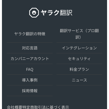
ヤ
ラ
ク
翻
翻訳サービス（プロ翻
ヤラク翻訳の特徴
訳
訳）
–
対応言語
インテグレーション
最
先
カンパニーアカウント
セキュリティ
端
FAQ
料金プラン
の
AI
導入事例
ニュース
自
動
採用情報
翻
訳・
会社概要
特定商取引法に基づく表示