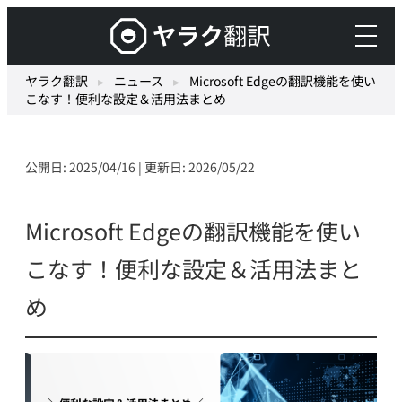
内
ヤ
容
ラ
を
ク
ヤラク翻訳
▸
ニュース
▸
Microsoft Edgeの翻訳機能を使い
ス
こなす！便利な設定＆活用法まとめ
翻
キ
訳
ッ
–
プ
公開日: 2025/04/16 | 更新日: 2026/05/22
最
先
端
Microsoft Edgeの翻訳機能を使い
の
こなす！便利な設定＆活用法まと
AI
自
め
動
翻
訳・
機