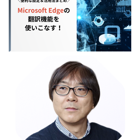
械
翻
訳